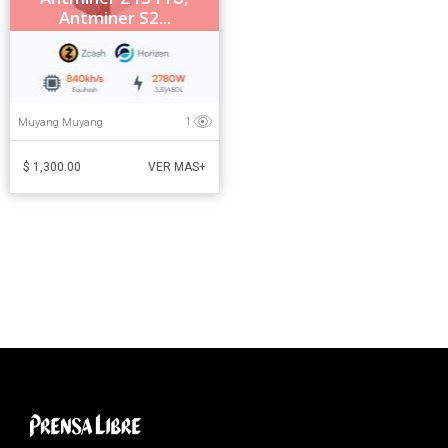
Antminer S2...
Muyang Muyang
1
$ 1,300.00
VER MAS+