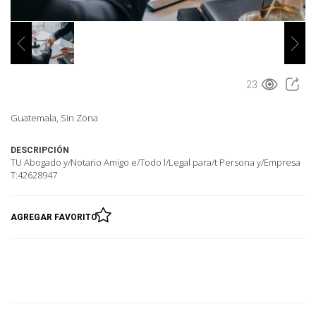
23
Guatemala, Sin Zona
DESCRIPCIÓN
TU Abogado y/Notario Amigo e/Todo l/Legal para/t Persona y/Empresa
T:42628947
AGREGAR FAVORITO