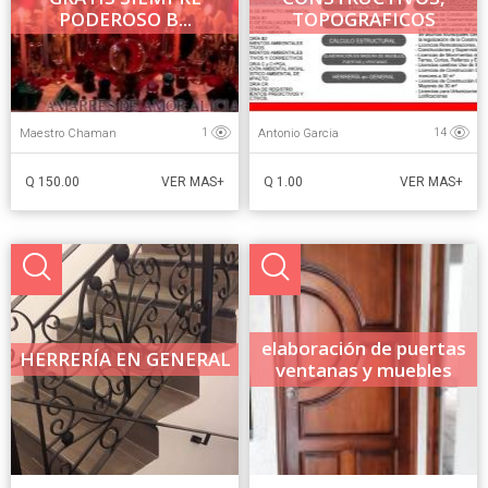
PODEROSO B...
TOPOGRAFICOS
LICENCIAS...
Maestro Chaman
Antonio Garcia
1
14
Q 150.00
Q 1.00
VER MAS+
VER MAS+
elaboración de puertas
HERRERÍA EN GENERAL
ventanas y muebles