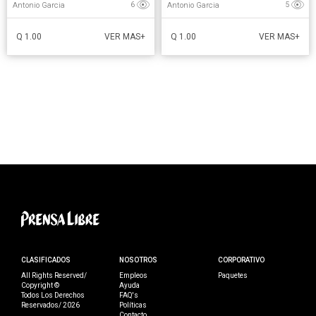
Antonio Garcia
Antonio Garcia
6
5
Q 1.00
Q 1.00
VER MAS+
VER MAS+
CLASIFICADOS
NOSOTROS
CORPORATIVO
All Rights Reserved/
Empleos
Paquetes
Copyright ©
Ayuda
Todos Los Derechos
FAQ's
Reservados/ 2026
Políticas
Contacto