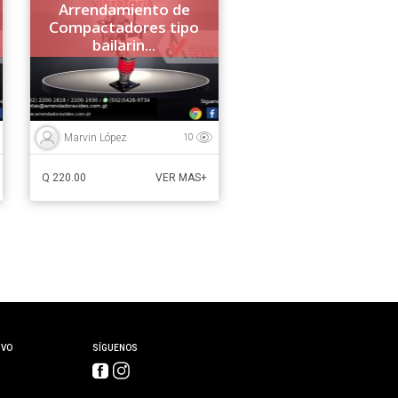
Arrendamiento de
Compactadores tipo
bailarin...
Marvin López
10
Q 220.00
VER MAS+
IVO
SÍGUENOS