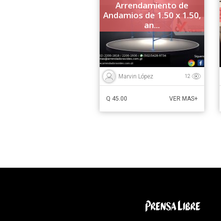
Arrendamiento de
Andamios de 1.50 x 1.50,
an...
Marvin López
12
Q 45.00
VER MAS+