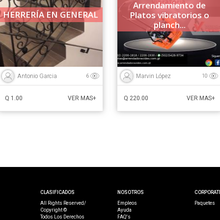
Arrendamiento de
HERRERÍA EN GENERAL
Platos vibratorios o
planch...
Antonio Garcia
Marvin López
6
10
Q 1.00
Q 220.00
VER MAS+
VER MAS+
CLASIFICADOS
NOSOTROS
CORPORAT
All Rights Reserved/
Empleos
Paquetes
Copyright ©
Ayuda
Todos Los Derechos
FAQ's