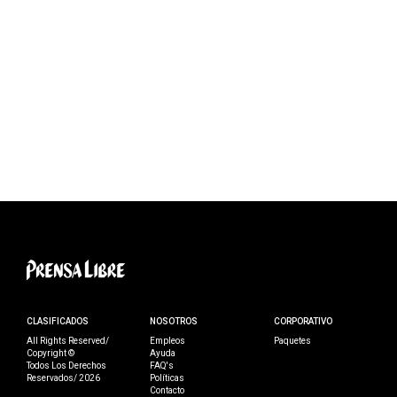
CLASIFICADOS
NOSOTROS
CORPORATIVO
All Rights Reserved/
Empleos
Paquetes
Copyright ©
Ayuda
Todos Los Derechos
FAQ's
Reservados/ 2026
Políticas
Contacto