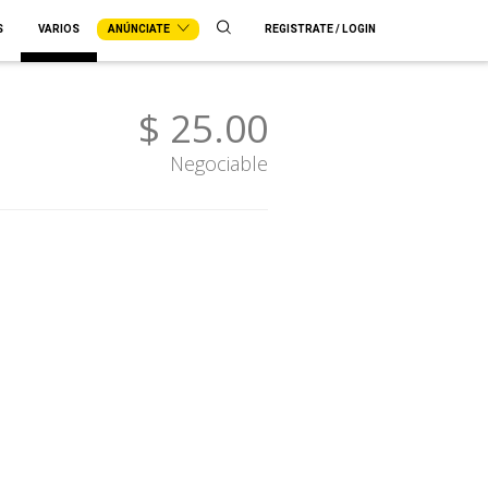
S
VARIOS
ANÚNCIATE
REGISTRATE / LOGIN
$ 25.00
Negociable