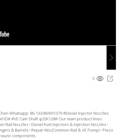
9
Chen Whatsapp: 86-133/869/01379 #Diesel Injector Nozzles
501D# #VE Cam Shaft φ20X128# Our main product lines
 Rail Nozzles • Diesel Fuel Injectors & Injection Nozzles •
ngers & Barrels • Repair Kits (Common Rail & VE Pump) • Piezo
pressure components