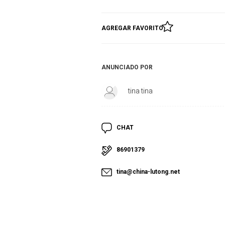
AGREGAR FAVORITO
ANUNCIADO POR
tina tina
CHAT
86901379
tina@china-lutong.net