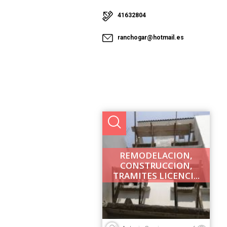
41632804
ranchogar@hotmail.es
REMODELACION,
CONSTRUCCION,
TRAMITES LICENCI...