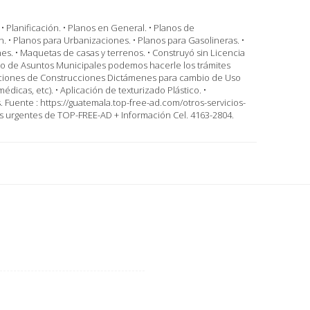
 Planificación. • Planos en General. • Planos de
 • Planos para Urbanizaciones. • Planos para Gasolineras. •
s. • Maquetas de casas y terrenos. • Construyó sin Licencia
gado de Asuntos Municipales podemos hacerle los trámites
zaciones de Construcciones Dictámenes para cambio de Uso
édicas, etc). • Aplicación de texturizado Plástico. •
 Fuente : https://guatemala.top-free-ad.com/otros-servicios-
s urgentes de TOP-FREE-AD + Información Cel. 4163-2804.