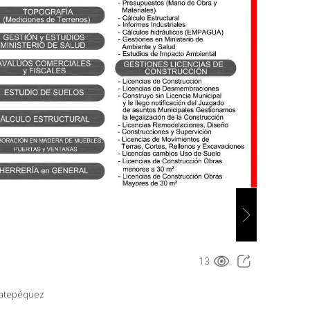
13
catepéquez