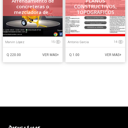
Arrendamiento de
PLANOS
concreteras o
CONSTRUCTIVOS,
mezcladora de...
TOPOGRAFICOS
LICENCIAS...
Marvin López
Antonio Garcia
15
14
Q 220.00
Q 1.00
VER MAS+
VER MAS+