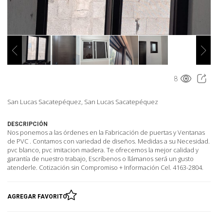
8
San Lucas Sacatepéquez, San Lucas Sacatepéquez
DESCRIPCIÓN
Nos ponemos a las órdenes en la Fabricación de puertas y Ventanas
de PVC . Contamos con variedad de diseños. Medidas a su Necesidad.
pvc blanco, pvc imitacion madera. Te ofrecemos la mejor calidad y
garantía de nuestro trabajo, Escríbenos o llámanos será un gusto
atenderle. Cotización sin Compromiso + Información Cel. 4163-2804.
AGREGAR FAVORITO