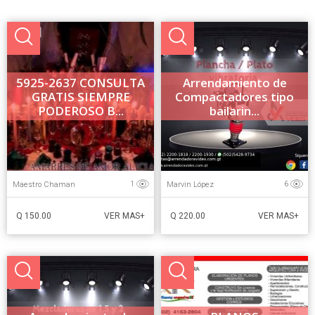
5925-2637 CONSULTA
Arrendamiento de
GRATIS SIEMPRE
Compactadores tipo
PODEROSO B...
bailarin...
Maestro Chaman
Marvin López
1
6
Q 150.00
Q 220.00
VER MAS+
VER MAS+