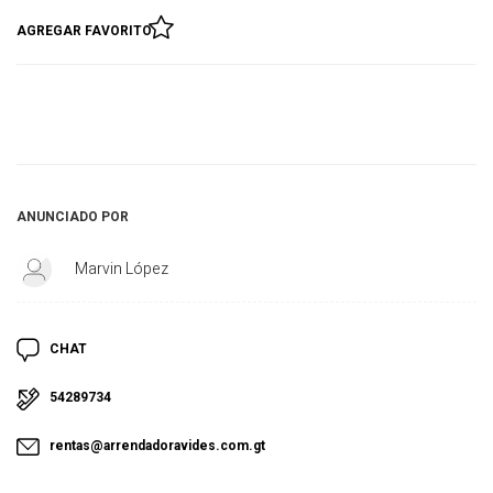
AGREGAR FAVORITO
ANUNCIADO POR
Marvin López
CHAT
54289734
rentas@arrendadoravides.com.gt