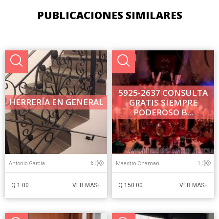
PUBLICACIONES SIMILARES
5925-2637 CONSULTA
HERRERÍA EN GENERAL
GRATIS SIEMPRE
PODEROSO B...
Antonio Garcia
Maestro Chaman
6
1
Q 1.00
Q 150.00
VER MAS+
VER MAS+