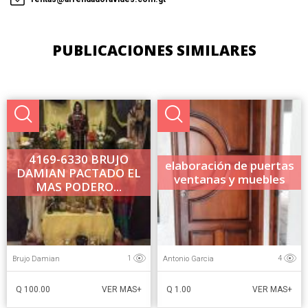
PUBLICACIONES SIMILARES
4169-6330 BRUJO
elaboración de puertas
DAMIAN PACTADO EL
ventanas y muebles
MAS PODERO...
Brujo Damian
Antonio Garcia
1
4
Q 100.00
Q 1.00
VER MAS+
VER MAS+