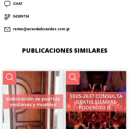
CHAT
54289734
rentas@arrendadoravides.com.gt
PUBLICACIONES SIMILARES
5925-2637 CONSULTA
elaboración de puertas
GRATIS SIEMPRE
ventanas y muebles
PODEROSO B...