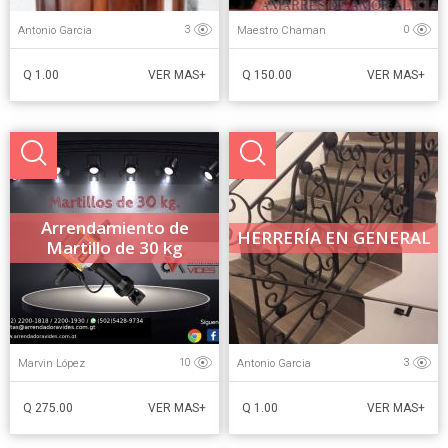
Antonio Garcia
Maestro Chaman
3
0
Q 1.00
Q 150.00
VER MAS+
VER MAS+
Arrendamiento de
HERRERÍA EN GENERAL
Martillo de 30 kg
Marvin López
Antonio Garcia
10
3
Q 275.00
Q 1.00
VER MAS+
VER MAS+