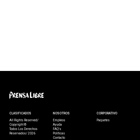
CLASIFICADOS
NOSOTROS
CORPORATIVO
All Rights Reserved/
Empleos
Paquetes
Copyright ©
Ayuda
Todos Los Derechos
FAQ's
Reservados/ 2026
Políticas
Contacto