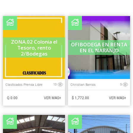
ZONA.02 Colonia el
OFIBODEGA EN RENTA
Tesoro, rento
EN EL NARANJO
2/Bodegas
Clasficados Prensa Libre
Christian Barrios
13
5
Q 0.00
$ 1,772.00
VER MAS+
VER MAS+