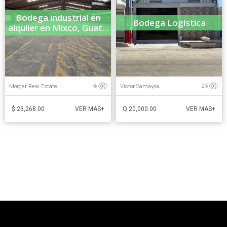
Bodega industrial en
Bodega Logística
alquiler en Mixco, Guat...
Morgar Real Estate
Víctor Samayoa
6
25
$ 23,268.00
Q 20,000.00
VER MAS+
VER MAS+