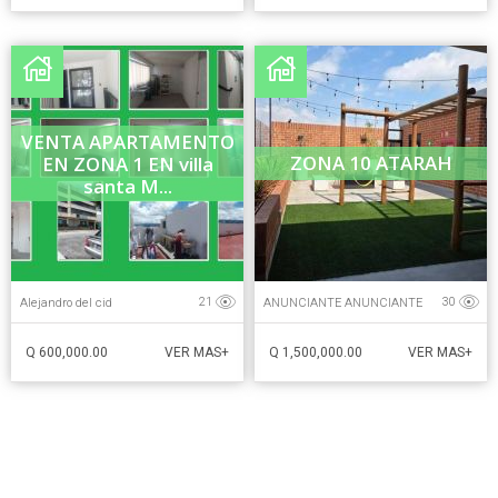
VENTA APARTAMENTO
ZONA 10 ATARAH
EN ZONA 1 EN villa
santa M...
Alejandro del cid
ANUNCIANTE ANUNCIANTE
21
30
Q 600,000.00
Q 1,500,000.00
VER MAS+
VER MAS+