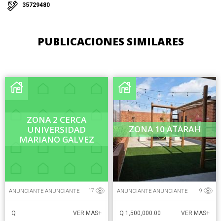
35729480
PUBLICACIONES SIMILARES
ZONA 2 CERCA
ZONA 10 ATARAH
UNIVERSIDAD
MARIANO GALVEZ
ANUNCIANTE ANUNCIANTE
ANUNCIANTE ANUNCIANTE
17
9
Q
Q 1,500,000.00
VER MAS+
VER MAS+