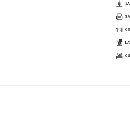
JA
SA
C
LA
CU