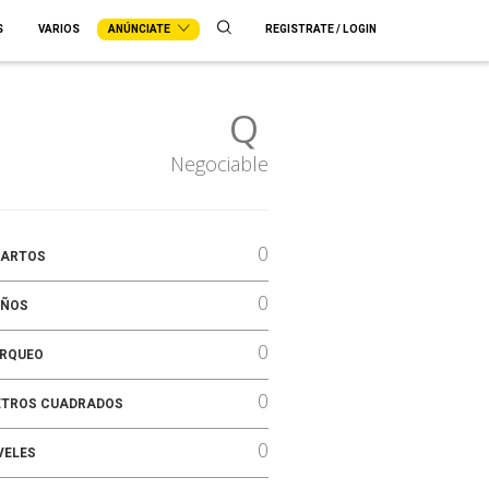
S
VARIOS
ANÚNCIATE
REGISTRATE / LOGIN
Q
Negociable
0
ARTOS
0
ÑOS
0
RQUEO
0
TROS CUADRADOS
0
VELES