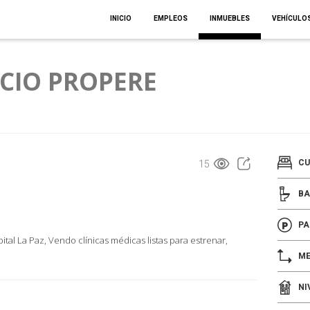
INICIO
EMPLEOS
INMUEBLES
VEHÍCULO
ICIO PROPERE
CU
15
BA
PA
ital La Paz, Vendo clínicas médicas listas para estrenar,
ME
NI