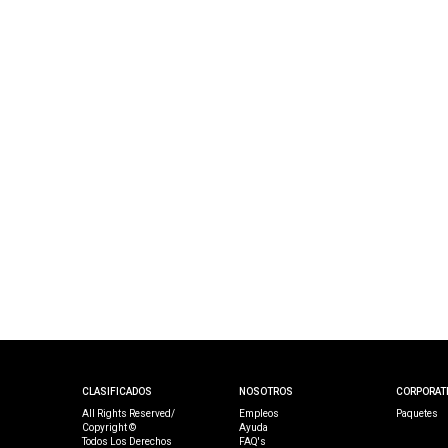
CLASIFICADOS
NOSOTROS
CORPORAT
All Rights Reserved/
Empleos
Paquetes
Copyright ©
Ayuda
Todos Los Derechos
FAQ's