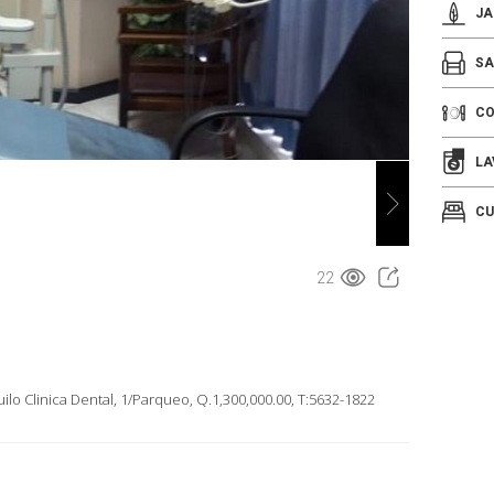
JA
SA
C
LA
CU
22
lo Clinica Dental, 1/Parqueo, Q.1,300,000.00, T:5632-1822