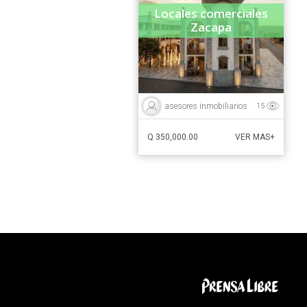
Locales comerciales
Zacapa
asesores inmobiliarios
15
Q 350,000.00
VER MAS+