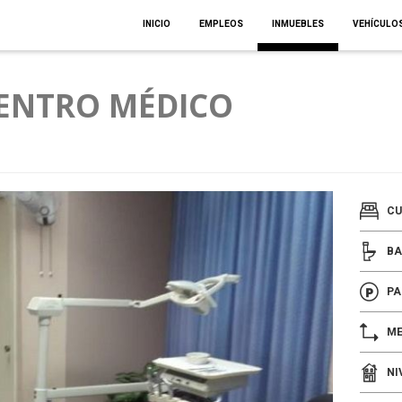
INICIO
EMPLEOS
INMUEBLES
VEHÍCULO
CENTRO MÉDICO
CU
BA
PA
ME
NI