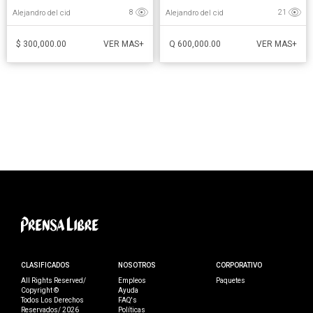
Alejandro del cid
Alejandro del cid
8
21
$ 300,000.00
Q 600,000.00
VER MAS+
VER MAS+
CLASIFICADOS
NOSOTROS
CORPORATIVO
All Rights Reserved/
Empleos
Paquetes
Copyright ©
Ayuda
Todos Los Derechos
FAQ's
Reservados/ 2026
Políticas