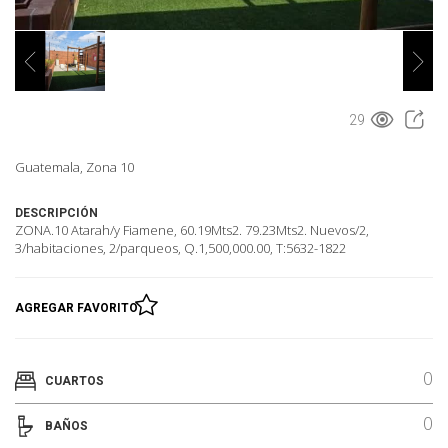
29
Guatemala, Zona 10
DESCRIPCIÓN
ZONA.10 Atarah/y Fiamene, 60.19Mts2. 79.23Mts2. Nuevos/2,
3/habitaciones, 2/parqueos, Q.1,500,000.00, T:5632-1822
AGREGAR FAVORITO
0
CUARTOS
0
BAÑOS