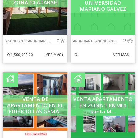
ZONA 10 ATARAH
UNIVERSIDAD
MARIANO GALVEZ
ANUNCIANTE ANUNCIANTE
ANUNCIANTE ANUNCIANTE
7
15
Q 1,500,000.00
Q
VER MAS+
VER MAS+
VENTA DE
VENTA APARTAMENTO
APARTAMENTO EN EL
EN ZONA 1 EN villa
EDIFICIO LAS GEMA...
santa M...