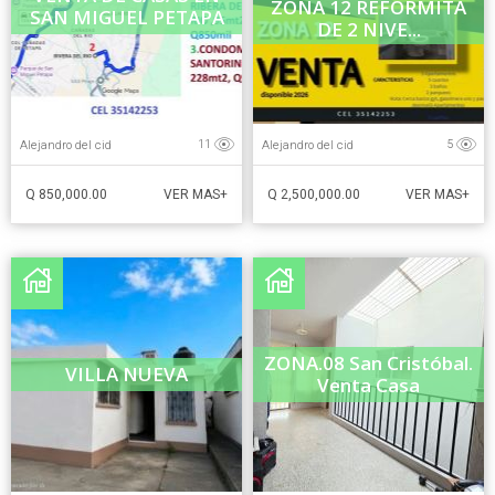
ZONA 12 REFORMITA
SAN MIGUEL PETAPA
DE 2 NIVE...
Alejandro del cid
Alejandro del cid
11
5
Q 850,000.00
Q 2,500,000.00
VER MAS+
VER MAS+
ZONA.08 San Cristóbal.
VILLA NUEVA
Venta Casa