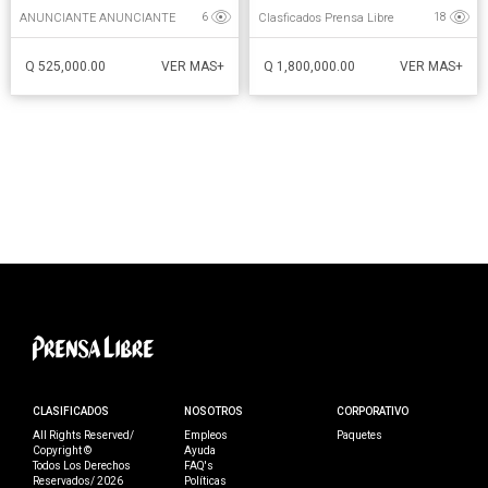
ANUNCIANTE ANUNCIANTE
Clasficados Prensa Libre
6
18
Q 525,000.00
Q 1,800,000.00
VER MAS+
VER MAS+
CLASIFICADOS
NOSOTROS
CORPORATIVO
All Rights Reserved/
Empleos
Paquetes
Copyright ©
Ayuda
Todos Los Derechos
FAQ's
Reservados/ 2026
Políticas