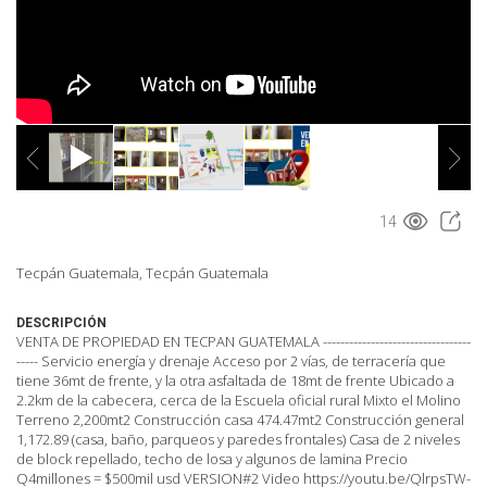
14
Tecpán Guatemala, Tecpán Guatemala
DESCRIPCIÓN
VENTA DE PROPIEDAD EN TECPAN GUATEMALA ----------------------------------
----- Servicio energía y drenaje Acceso por 2 vías, de terracería que
tiene 36mt de frente, y la otra asfaltada de 18mt de frente Ubicado a
2.2km de la cabecera, cerca de la Escuela oficial rural Mixto el Molino
Terreno 2,200mt2 Construcción casa 474.47mt2 Construcción general
1,172.89 (casa, baño, parqueos y paredes frontales) Casa de 2 niveles
de block repellado, techo de losa y algunos de lamina Precio
Q4millones = $500mil usd VERSION#2 Video https://youtu.be/QlrpsTW-