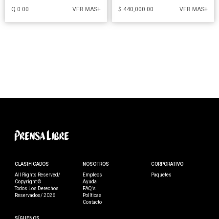
Q 0.00
$ 440,000.00
VER MAS+
VER MAS+
CLASIFICADOS
NOSOTROS
CORPORATIVO
All Rights Reserved/
Empleos
Paquetes
Copyright ©
Ayuda
Todos Los Derechos
FAQ's
Reservados/ 2026
Políticas
Contacto
SÍGUENOS