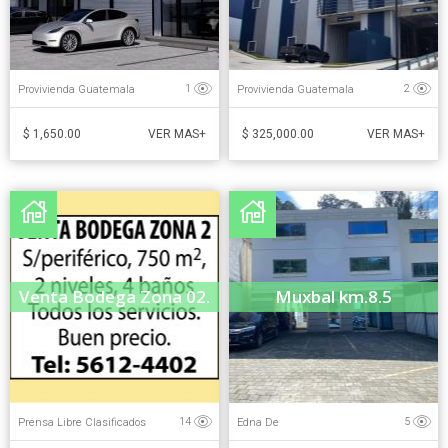
Provivienda Guatemala
Provivienda Guatemala
1
2
$ 1,650.00
$ 325,000.00
VER MAS+
VER MAS+
Venta Bodega Zona 02.
Muxbal km.8.5
Prensa Libre Clasificados
Edna De
14
5