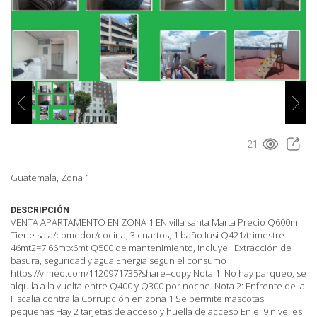
21
Guatemala, Zona 1
DESCRIPCIÓN
VENTA APARTAMENTO EN ZONA 1 EN villa santa Marta Precio Q600mil
Tiene sala/comedor/cocina, 3 cuartos, 1 baño Iusi Q421/trimestre
46mt2=7.66mtx6mt Q500 de mantenimiento, incluye : Extracción de
basura, seguridad y agua Energia segun el consumo
https://vimeo.com/1120971735?share=copy Nota 1: No hay parqueo, se
alquila a la vuelta entre Q400 y Q300 por noche. Nota 2: Enfrente de la
Fiscalia contra la Corrupción en zona 1 Se permite mascotas
pequeñas Hay 2 tarjetas de acceso y huella de acceso En el 9 nivel es