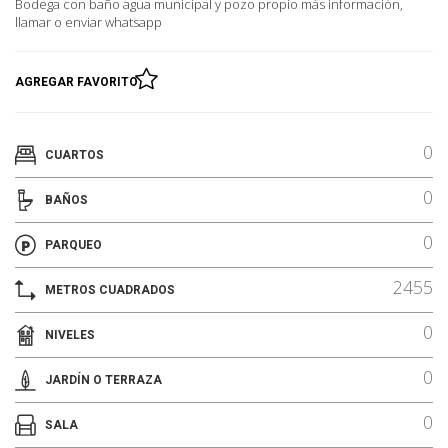
Bodega con baño agua municipal y pozo propio más información,
llamar o enviar whatsapp
AGREGAR FAVORITO
0
CUARTOS
0
BAÑOS
0
PARQUEO
2455
METROS CUADRADOS
0
NIVELES
0
JARDÍN O TERRAZA
0
SALA