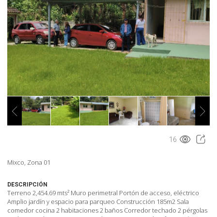
16
Mixco, Zona 01
DESCRIPCIÓN
Terreno 2,454.69 mts² Muro perimetral Portón de acceso, eléctrico
Amplio jardín y espacio para parqueo Construcción 185m2 Sala
comedor cocina 2 habitaciones 2 baños Corredor techado 2 pérgolas