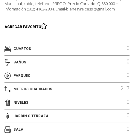
Municipal, cable, teléfono. PRECIO: Precio Contado: Q.650.000 +
Información (502) 4163-2804. Email-bienesyraicessl@gmail.com
AGREGAR FAVORITO
0
CUARTOS
0
BAÑOS
0
PARQUEO
217
METROS CUADRADOS
0
NIVELES
0
JARDÍN O TERRAZA
0
SALA