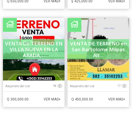
Q 650,000.00
$ 425,000.00
VER MAS+
VER MAS+
VENTA DE TERRENO EN
VENTA DE TERRENO en
VILLA NUEVA EN LA
San Bartolome Milpas
ARADA,...
Alt...
Alejandro del cid
Alejandro del cid
18
17
Q 300,000.00
Q 450,000.00
VER MAS+
VER MAS+