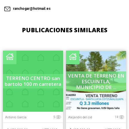
ranchogar@hotmail.es
PUBLICACIONES SIMILARES
VENTA DE TERRENO EN
TERRENO CENTRO san
ESCUINTLA,
bartolo 100 m carretera
MUNICIPIO DE ...
Antonio Garcia
Alejandro del cid
5
14