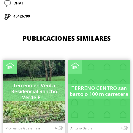
CHAT
45426799
PUBLICACIONES SIMILARES
Terreno en Venta
TERRENO CENTRO san
Residencial Rancho
bartolo 100 m carretera
Verde Fr...
Provivienda Guatemala
Antonio Garcia
6
13