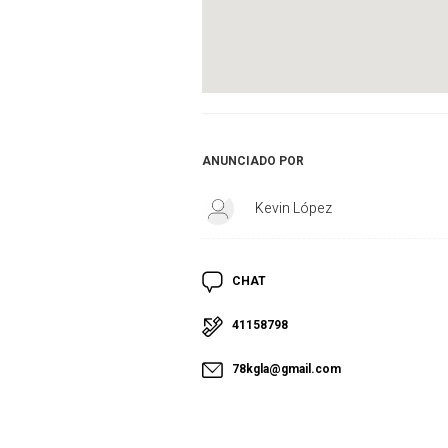
ANUNCIADO POR
Kevin López
CHAT
41158798
78kgla@gmail.com