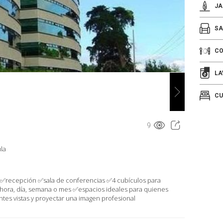
JA
SA
C
LA
CU
9
ula
 ✅recepción ✅sala de conferencias ✅4 cubículos para
r hora, día, semana o mes ✅espacios ideales para quienes
es vistas y proyectar una imagen profesional