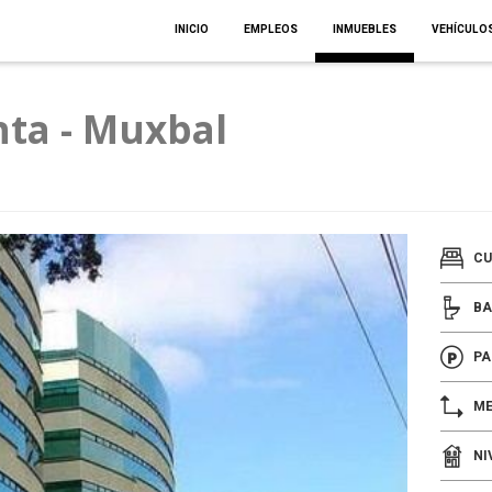
INICIO
EMPLEOS
INMUEBLES
VEHÍCULO
nta - Muxbal
CU
BA
PA
ME
NI