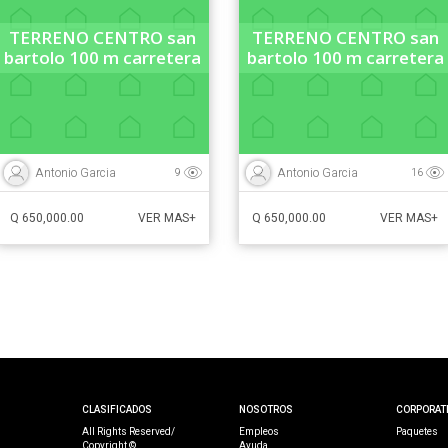
TERRENO CENTRO san
TERRENO CENTRO san
bartolo 100 m carretera
bartolo 100 m carretera
Antonio Garcia
Antonio Garcia
9
16
Q 650,000.00
Q 650,000.00
VER MAS+
VER MAS+
CLASIFICADOS
NOSOTROS
CORPORAT
All Rights Reserved/
Empleos
Paquetes
Copyright ©
Ayuda