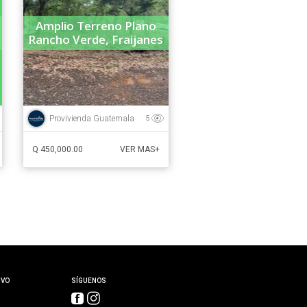
Amplio Terreno Plano
Rancho Verde, Fraijanes
Provivienda Guatemala
5
Q 450,000.00
VER MAS+
IVO
SÍGUENOS