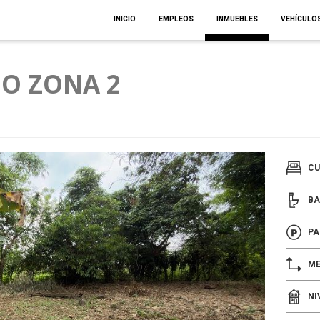
INICIO
EMPLEOS
INMUEBLES
VEHÍCULO
O ZONA 2
CU
BA
PA
ME
NI