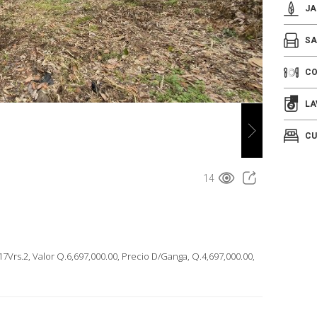
JA
SA
C
LA
CU
14
rs.2, Valor Q.6,697,000.00, Precio D/Ganga, Q.4,697,000.00,