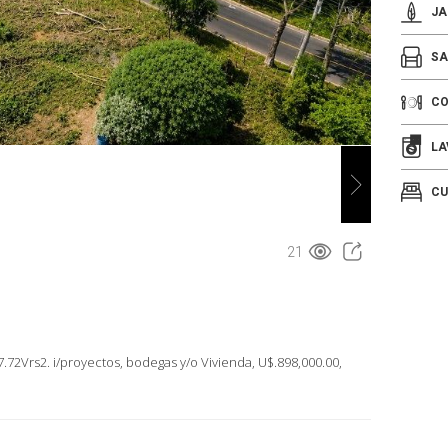
JA
SA
C
LA
CU
21
7.72Vrs2. i/proyectos, bodegas y/o Vivienda, U$.898,000.00,