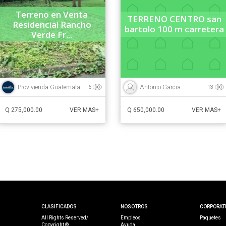
Terreno en Venta
TERRENO CENTRO san
Residencial Rancho
bartolo 100 m carretera
Verde Fr...
Provivienda Guatemala
Antonio Garcia
6
13
Q 275,000.00
Q 650,000.00
VER MAS+
VER MAS+
CLASIFICADOS
NOSOTROS
CORPORAT
All Rights Reserved/
Empleos
Paquetes
Copyright ©
Ayuda