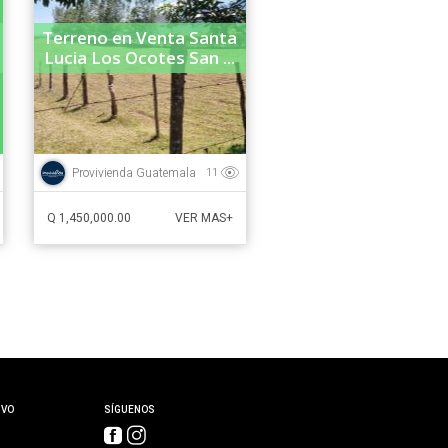
Terreno en Venta Santa
Lucia Los Ocotes San ...
Provivienda Guatemala
11
Q 1,450,000.00
VER MAS+
IVO
SÍGUENOS