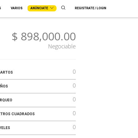
S
VARIOS
ANÚNCIATE
REGISTRATE / LOGIN
$ 898,000.00
Negociable
0
ARTOS
0
ÑOS
0
RQUEO
0
TROS CUADRADOS
0
VELES