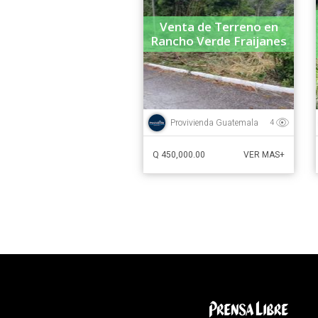
Venta de Terreno en
Rancho Verde Fraijanes
Provivienda Guatemala
4
Q 450,000.00
VER MAS+