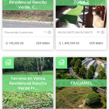
ZONA 2
Residencial Rancho
Verde, C...
Provivienda Guatemala
ANUNCIANTE ANUNCIANTE
11
30
Q 190,000.00
Q 1,499,999.00
VER MAS+
VER MAS+
Terreno en Venta
FRAIJANES
Residencial Rancho
Verde Fr...