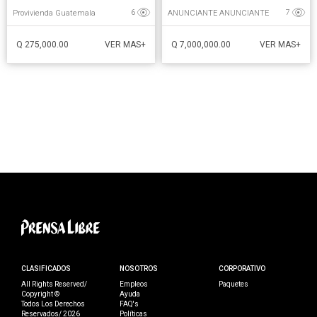
Provivienda Guatemala
ANUNCIANTE ANUNCIANTE
6
7
Q 275,000.00
Q 7,000,000.00
VER MAS+
VER MAS+
CLASIFICADOS
NOSOTROS
CORPORATIVO
All Rights Reserved/
Empleos
Paquetes
Copyright ©
Ayuda
Todos Los Derechos
FAQ's
Reservados/ 2026
Políticas