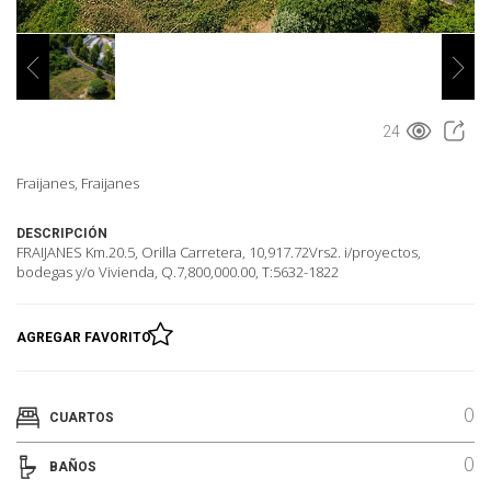
24
Fraijanes, Fraijanes
DESCRIPCIÓN
FRAIJANES Km.20.5, Orilla Carretera, 10,917.72Vrs2. i/proyectos,
bodegas y/o Vivienda, Q.7,800,000.00, T:5632-1822
AGREGAR FAVORITO
0
CUARTOS
0
BAÑOS