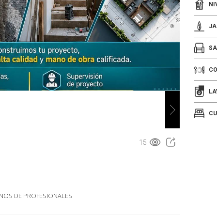
NI
JA
SA
C
LA
CU
15
NOS DE PROFESIONALES