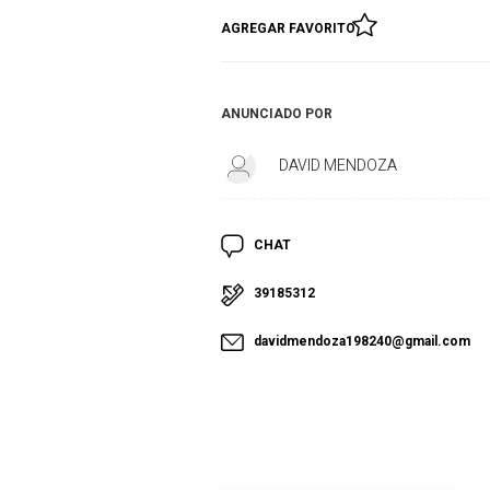
AGREGAR FAVORITO
ANUNCIADO POR
DAVID MENDOZA
CHAT
39185312
davidmendoza198240@gmail.com