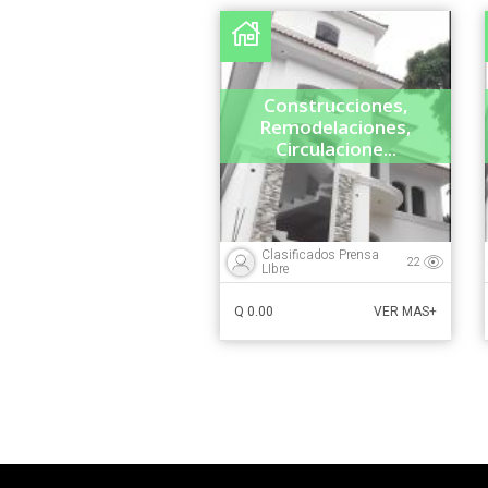
Construcciones,
Remodelaciones,
Circulacione...
Clasificados Prensa
22
LIbre
Q 0.00
VER MAS+