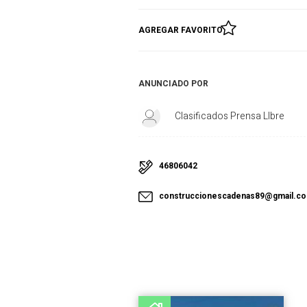
AGREGAR FAVORITO
ANUNCIADO POR
Clasificados Prensa LIbre
46806042
construccionescadenas89@gmail.c