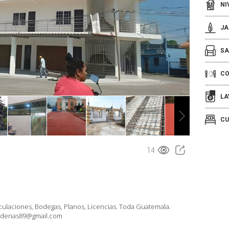
NI
JA
SA
C
LA
CU
14
aciones, Bodegas, Planos, Licencias. Toda Guatemala.
cadenas89@gmail.com