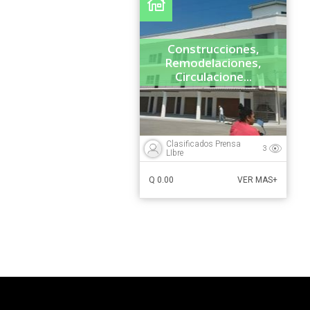
Construcciones,
Remodelaciones,
Circulacione...
Clasificados Prensa
3
LIbre
Q 0.00
VER MAS+