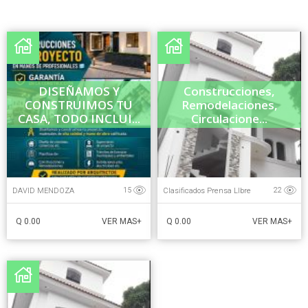
DISEÑAMOS Y
Construcciones,
CONSTRUIMOS TU
Remodelaciones,
CASA, TODO INCLUI...
Circulacione...
DAVID MENDOZA
Clasificados Prensa LIbre
15
22
Q 0.00
Q 0.00
VER MAS+
VER MAS+