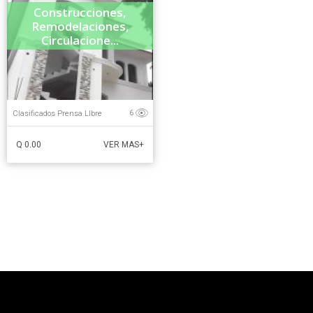
Construcciones,
Remodelaciones,
Circulacione...
Clasificados Prensa LIbre
6
Q 0.00
VER MAS+