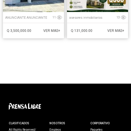
ANUNCIANTE ANUNCIANTE
asesores inmobiliarios
11
13
Q 3,500,000.00
Q 131,000.00
VER MAS+
VER MAS+
CLASIFICADOS
NOSOTROS
CORPORATIVO
All Rights Reserved/
Empleos
Paquetes