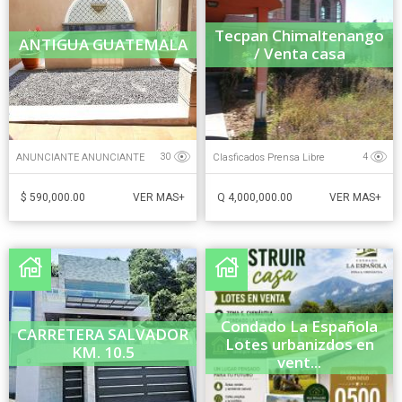
Tecpan Chimaltenango
ANTIGUA GUATEMALA
/ Venta casa
ANUNCIANTE ANUNCIANTE
Clasficados Prensa Libre
30
4
$ 590,000.00
Q 4,000,000.00
VER MAS+
VER MAS+
Condado La Española
CARRETERA SALVADOR
Lotes urbanizdos en
KM. 10.5
vent...