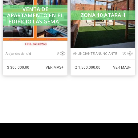
VENTA DE
ZONA 10 ATARAH
APARTAMENTO EN EL
EDIFICIO LAS GEMA...
Alejandro del cid
ANUNCIANTE ANUNCIANTE
8
30
$ 300,000.00
Q 1,500,000.00
VER MAS+
VER MAS+