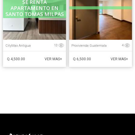
SE RENTA
APARTAMENTO EN
SANTO TOMAS MILPAS
...
CityMax Antigua
Provivienda Guatemala
13
4
Q 4,500.00
Q 6,500.00
VER MAS+
VER MAS+