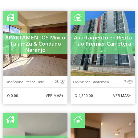
APARTAMENTOS Mixco
Apartamento en Renta
TulamZu & Condado
Tao Premier Carretera
Naranjo
...
Clasficados Prensa Libre
Provivienda Guatemala
28
7
Q 0.00
Q 4,500.00
VER MAS+
VER MAS+