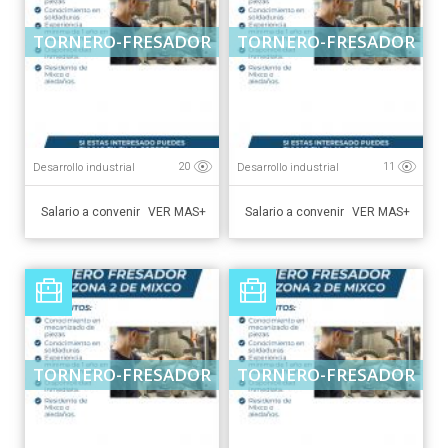
TORNERO-FRESADOR
TORNERO-FRESADOR
Desarrollo industrial
Desarrollo industrial
20
11
Salario a convenir
Salario a convenir
VER MAS+
VER MAS+
TORNERO-FRESADOR
TORNERO-FRESADOR