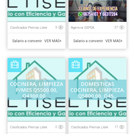
Clasficados Prensa Libre
Agencia GEPSA
3
27
Salario a convenir
Salario a convenir
VER MAS+
VER MAS+
COCINERA, LIMPIEZA
DOMESTICAS
P/MES Q5500.00,
COCINERA, LIMPIEZA.
Q4300.00,...
Q5800.00, Q45...
Clasficados Prensa Libre
Clasficados Prensa Libre
2
17