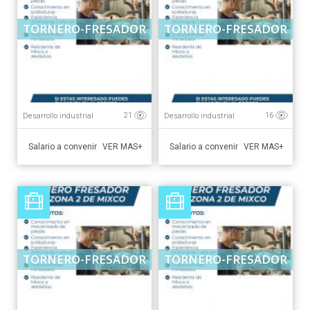
TORNERO-FRESADOR
TORNERO-FRESADOR
Desarrollo industrial
Desarrollo industrial
21
16
Salario a convenir
Salario a convenir
VER MAS+
VER MAS+
TORNERO-FRESADOR
TORNERO-FRESADOR