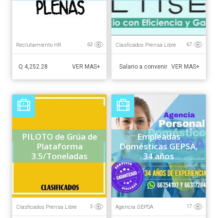
EXT...
Reclutamiento HR
Clasficados Prensa Libre
63
67
Q 4,252.28
Salario a convenir
VER MAS+
VER MAS+
PILOTO de Grúa de
Empleadas
Plataforma
Domésticas GEPSA,
3.5/Toneladas
34 años
Clasficados Prensa Libre
Agencia GEPSA
3
17