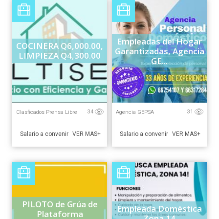
Empleadas del Hogar
COCINERA Q6,000.00,
Garantizadas, Agencia
LIMPIEZA Q4,300.00
GE...
Clasficados Prensa Libre
Agencia GEPSA
34
31
Salario a convenir
Salario a convenir
VER MAS+
VER MAS+
PILOTO de Grúa de
Empleada Doméstica
Plataforma
Zona 14