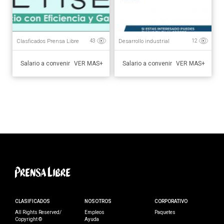
Clasficados Prensa Libre
Desarrollo industrial
43
12
Salario a convenir
Salario a convenir
VER MAS+
VER MAS+
CLASIFICADOS
NOSOTROS
CORPORATIVO
All Rights Reserved/
Empleos
Paquetes
Copyright ©
Ayuda