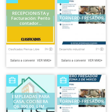
RECEPCIONISTA y
TORNERO-FRESADOR
Facturación: Perito
contador...
Clasficados Prensa Libre
Desarrollo industrial
26
21
Salario a convenir
Salario a convenir
VER MAS+
VER MAS+
EMPLEADAS PARA
TORNERO-FRESADOR
CASA, COCINERA
Q6,300.00, LIM...