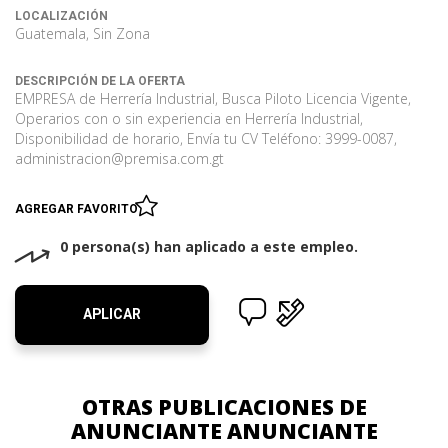
LOCALIZACIÓN
Guatemala, Sin Zona
DESCRIPCIÓN DE LA OFERTA
EMPRESA de Herrería Industrial, Busca Piloto Licencia Vigente,
Operarios con o sin experiencia en Herrería Industrial,
Disponibilidad de horario, Envía tu CV Teléfono: 3999-0087,
administracion@premisa.com.gt
AGREGAR FAVORITO
0 persona(s) han aplicado a este empleo.
APLICAR
OTRAS PUBLICACIONES DE
ANUNCIANTE ANUNCIANTE