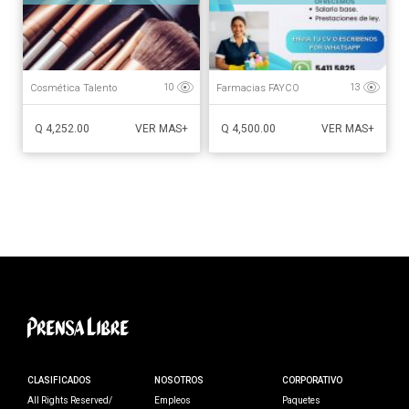
Cosmética Talento
Farmacias FAYCO
10
13
Q 4,252.00
Q 4,500.00
VER MAS+
VER MAS+
CLASIFICADOS
NOSOTROS
CORPORATIVO
All Rights Reserved/
Empleos
Paquetes