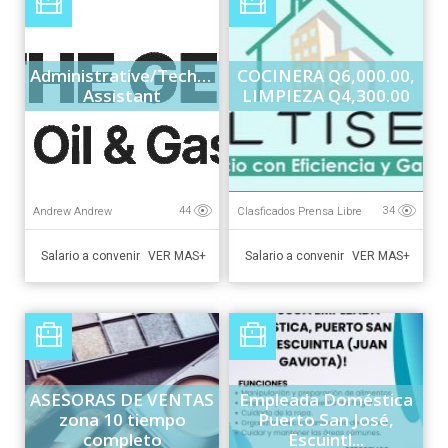
Administrative/Technical
COCINERA Q6,000.00,
Assistant
LIMPIEZA Q4,300.00
Andrew Andrew
Clasficados Prensa Libre
44
34
Salario a convenir
Salario a convenir
VER MAS+
VER MAS+
ASESORAS DE VENTAS
Empleada Doméstica
zona 10 tiempo
Puerto San José,
completo
Escuintl...