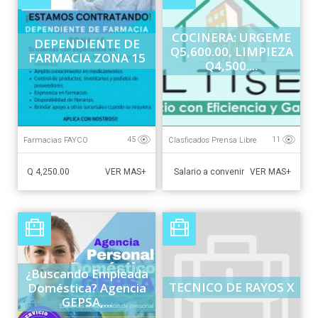
COCINERA: URGEME
DEPENDIENTE DE
Q5,600.00, LIMPIEZA
FARMACIA ZONA 15
Q4,500....
Farmacias FAYCO
Clasficados Prensa Libre
45
11
Q 4,250.00
Salario a convenir
VER MAS+
VER MAS+
¿Buscando Empleada
TECNICO DE RAYOS X
Doméstica? Agencia
GEPSA,...