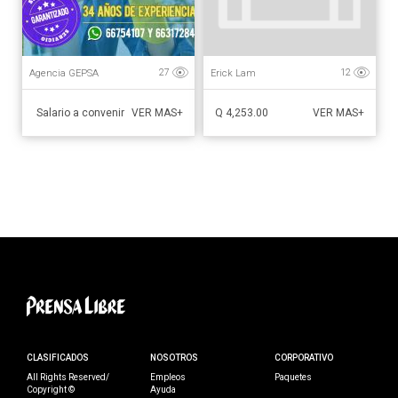
Agencia GEPSA
Erick Lam
27
12
Salario a convenir
Q 4,253.00
VER MAS+
VER MAS+
CLASIFICADOS
NOSOTROS
CORPORATIVO
All Rights Reserved/
Empleos
Paquetes
Copyright ©
Ayuda