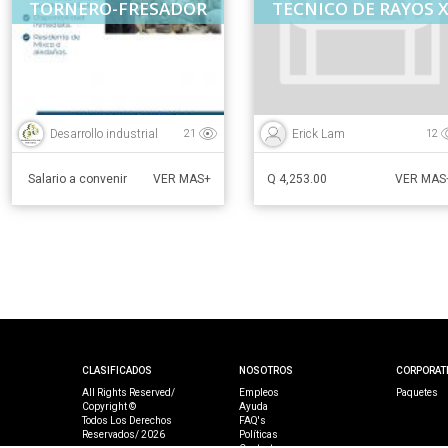
TORNERO-FRESADOR
TECNICO DE RAYOS 
Desarrollo industrial
Erick Lam
21
12
Salario a convenir
Q 4,253.00
VER MAS+
VER MAS
CLASIFICADOS
NOSOTROS
CORPORAT
All Rights Reserved/
Empleos
Paquetes
Copyright ©
Ayuda
Todos Los Derechos
FAQ's
Reservados/ 2026
Políticas