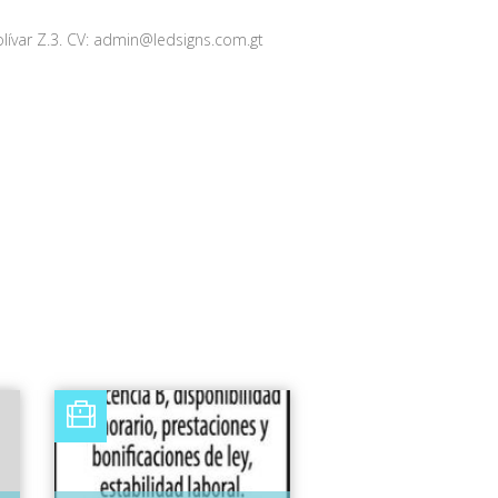
olívar Z.3. CV: admin@ledsigns.com.gt