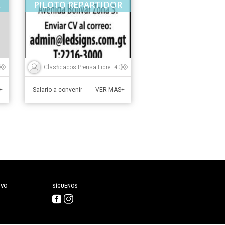
X
PILOTO REPARTIDOR
Clasficados Prensa Libre
4
Salario a convenir
+
VER MAS+
IVO
SÍGUENOS