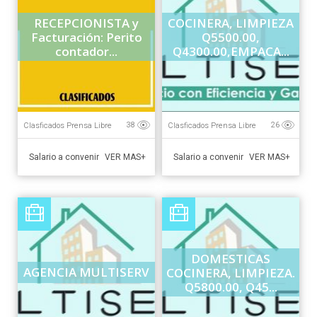
RECEPCIONISTA y
COCINERA, LIMPIEZA
Facturación: Perito
Q5500.00,
contador...
Q4300.00,EMPACA...
Clasficados Prensa Libre
Clasficados Prensa Libre
38
26
Salario a convenir
Salario a convenir
VER MAS+
VER MAS+
DOMESTICAS
AGENCIA MULTISERV
COCINERA, LIMPIEZA.
Q5800.00, Q45...