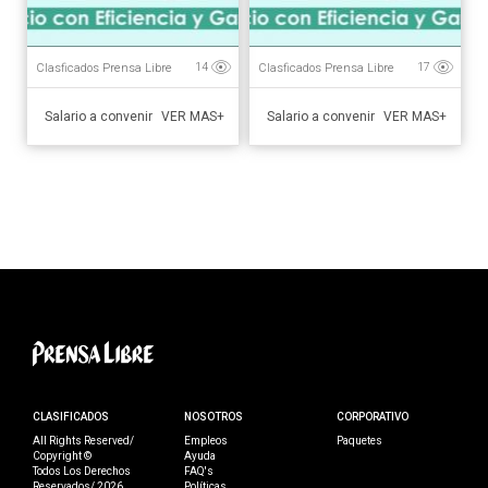
Clasficados Prensa Libre
Clasficados Prensa Libre
14
17
Salario a convenir
Salario a convenir
VER MAS+
VER MAS+
CLASIFICADOS
NOSOTROS
CORPORATIVO
All Rights Reserved/
Empleos
Paquetes
Copyright ©
Ayuda
Todos Los Derechos
FAQ's
Reservados/ 2026
Políticas