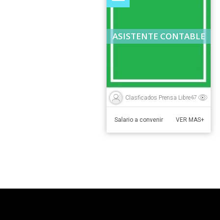
ASISTENTE CONTABLE
Clasficados Prensa Libre
67
Salario a convenir
VER MAS+