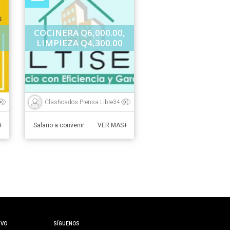
COCINERA Q6,000.00,
LIMPIEZA Q4,300.00
Clasficados Prensa Libre
34
Salario a convenir
+
VER MAS+
IVO
SÍGUENOS