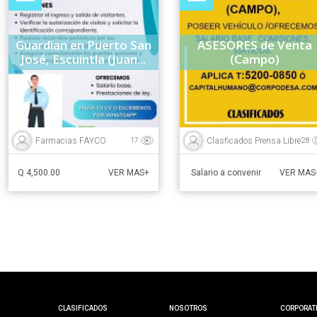
Guardian en Puerto San
ASESORES de Venta
José, Escuintla (Juan...
(Campo)
Farmacias FAYCO
Clasficados Prensa Libre
17
28
Q 4,500.00
Salario a convenir
VER MAS+
VER MAS
CLASIFICADOS
NOSOTROS
CORPORAT