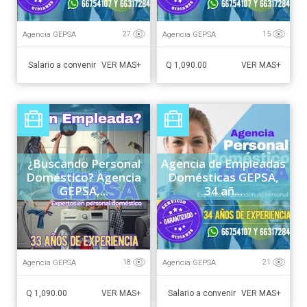
Agencia GEPSA
Agencia GEPSA
27
15
Salario a convenir
Q 1,090.00
VER MAS+
VER MAS+
¿Buscando Personal
Agencia de Empleadas
Doméstico? Agencia
Domésticas GEPSA,
GEPSA,...
34 añ...
Agencia GEPSA
Agencia GEPSA
18
21
Q 1,090.00
Salario a convenir
VER MAS+
VER MAS+