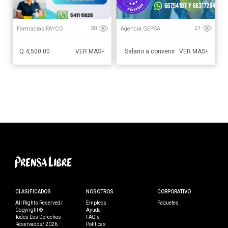
Farmacias FAYCO
Agencia GEPSA
30
21
Q 4,500.00
Salario a convenir
VER MAS+
VER MAS+
CLASIFICADOS
NOSOTROS
CORPORATIVO
All Rights Reserved/
Empleos
Paquetes
Copyright ©
Ayuda
Todos Los Derechos
FAQ's
Reservados/ 2026
Políticas