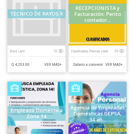
RECEPCIONISTA y
TECNICO DE RAYOS X
Facturación: Perito
contador...
Erick Lam
Clasficados Prensa Libre
12
36
Q 4,253.00
Salario a convenir
VER MAS+
VER MAS+
Agencia de Empleadas
Empleada Doméstica
Domésticas GEPSA,
Zona 14
34 añ...