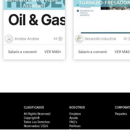
TORNERO-FRESADO
Assistant
Andrew Andrew
Desarrollo industrial
44
20
Salario a convenir
Salario a convenir
VER MAS+
VER MAS
CLASIFICADOS
NOSOTROS
CORPORAT
All Rights Reserved/
Empleos
Paquetes
Copyright ©
Ayuda
Todos Los Derechos
FAQ's
Reservados/ 2026
Políticas