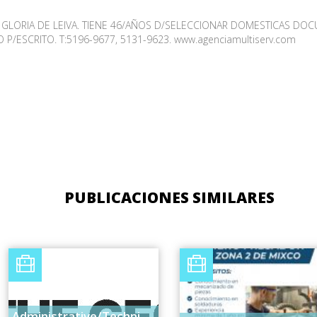
 GLORIA DE LEIVA. TIENE 46/AÑOS D/SELECCIONAR DOMESTICAS DO
 P/ESCRITO. T:5196-9677, 5131-9623. www.agenciamultiserv.com
PUBLICACIONES SIMILARES
Administrative/Technical