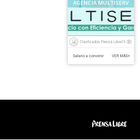
AGENCIA MULTISERV
Clasficados Prensa Libre
25
Salario a convenir
VER MAS+