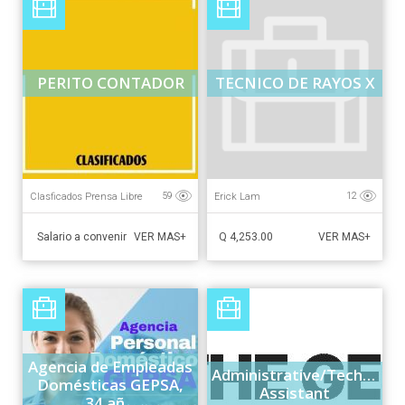
PERITO CONTADOR
TECNICO DE RAYOS X
Clasficados Prensa Libre
Erick Lam
59
12
Salario a convenir
Q 4,253.00
VER MAS+
VER MAS+
Agencia de Empleadas
Administrative/Technical
Domésticas GEPSA,
Assistant
34 añ...