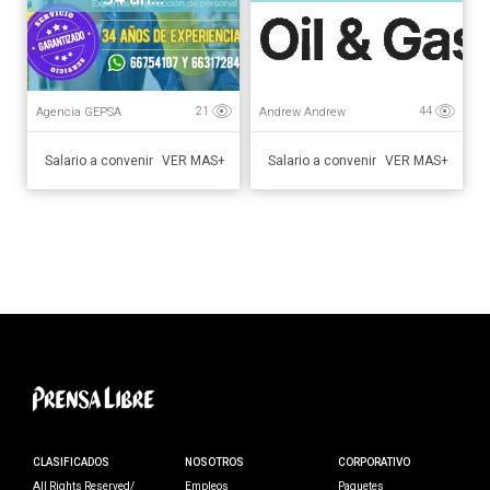
Agencia GEPSA
Andrew Andrew
21
44
Salario a convenir
Salario a convenir
VER MAS+
VER MAS+
CLASIFICADOS
NOSOTROS
CORPORATIVO
All Rights Reserved/
Empleos
Paquetes