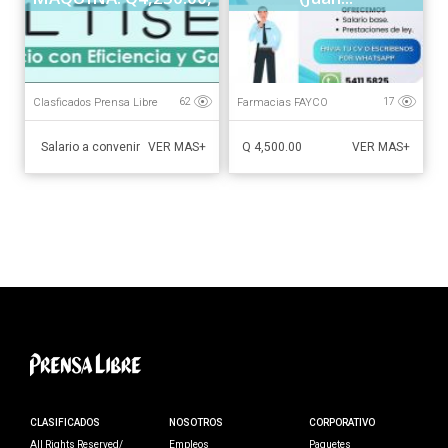
Q3...
Clasficados Prensa Libre
Farmacias FAYCO
62
17
Salario a convenir
Q 4,500.00
VER MAS+
VER MAS+
CLASIFICADOS
NOSOTROS
CORPORATIVO
All Rights Reserved/
Empleos
Paquetes