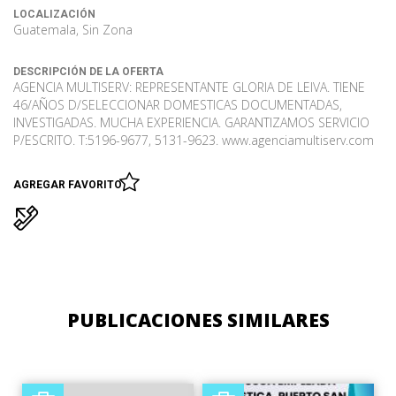
LOCALIZACIÓN
Guatemala, Sin Zona
DESCRIPCIÓN DE LA OFERTA
AGENCIA MULTISERV: REPRESENTANTE GLORIA DE LEIVA. TIENE
46/AÑOS D/SELECCIONAR DOMESTICAS DOCUMENTADAS,
INVESTIGADAS. MUCHA EXPERIENCIA. GARANTIZAMOS SERVICIO
P/ESCRITO. T:5196-9677, 5131-9623. www.agenciamultiserv.com
AGREGAR FAVORITO
PUBLICACIONES SIMILARES