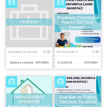
Empleada Doméstica
HERRERO
Puerto San José,
Escuintl...
Clasficados Prensa Libre
Farmacias FAYCO
26
13
Salario a convenir
Q 4,500.00
VER MAS+
VER MAS+
EMPACADORES.
Guardian en Puerto
OPERADOR
San José, Escuintla
MAQUINA. Q4,250.00,
(Juan...