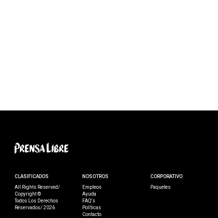
CLASIFICADOS
NOSOTROS
CORPORATIVO
All Rights Reserved/
Empleos
Paquetes
Copyright ©
Ayuda
Todos Los Derechos
FAQ's
Reservados/ 2026
Políticas
Contacto